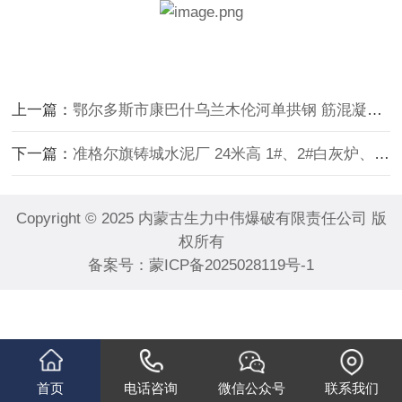
上一篇：
鄂尔多斯市康巴什乌兰木伦河单拱钢 筋混凝土桥梁、双拱石砌桥梁爆破拆除工程
下一篇：
准格尔旗铸城水泥厂 24米高 1#、2#白灰炉、24 米高 3#储灰仓爆破拆除工程，项目级别：拆除 B级。
Copyright © 2025 内蒙古生力中伟爆破有限责任公司 版
权所有
备案号：
蒙ICP备2025028119号-1
首页
电话咨询
微信公众号
联系我们