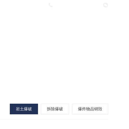
咨询热线：
0477-4891173
伟支部
招聘中心
联系我们
在线留言
岩土爆破
拆除爆破
爆炸物品销毁