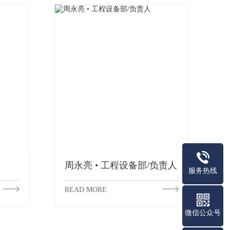
周永亮 • 工程设备部/负责人
服务热线
READ MORE
微信公众号