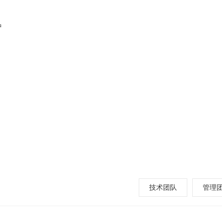
闻中心
视频中心
工程案例
培训中心
中
技术团队
管理