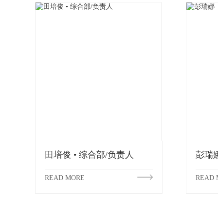
田培俊 • 综合部/负责人
彭瑞娜
READ MORE
READ 