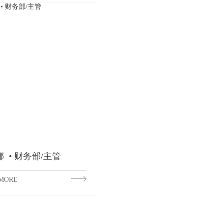
 • 财务部/主管
MORE