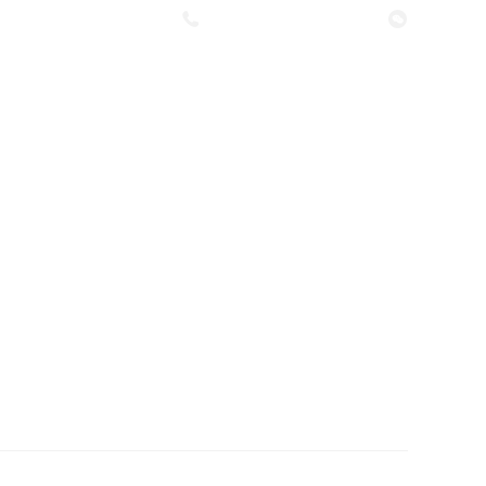
咨询热线：
0477-4891173
伟支部
招聘中心
联系我们
在线留言